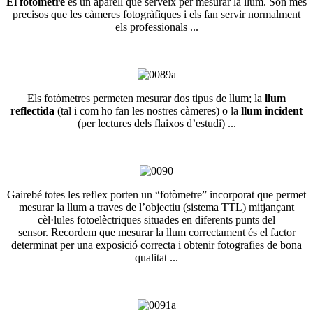
El fotòmetre
és un aparell que serveix per mesurar la llum. Són més
precisos que les càmeres fotogràfiques i els fan servir normalment
els professionals ...
Els fotòmetres permeten mesurar dos tipus de llum; la
llum
reflectida
(tal i com ho fan les nostres càmeres) o la
llum incident
(per lectures dels flaixos d’estudi) ...
Gairebé totes les reflex porten un “fotòmetre” incorporat que permet
mesurar la llum a traves de l’objectiu (sistema TTL) mitjançant
cèl·lules fotoelèctriques situades en diferents punts del
sensor. Recordem que mesurar la llum correctament és el factor
determinat per una exposició correcta i obtenir fotografies de bona
qualitat ...