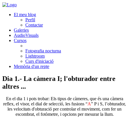
El meu blog
Perfil
Contactar
Galeries
AudioVisuals
Cursos
Fotografia nocturna
Lightroom
Curs d'iniciació
Memòria d'un repte
Dia 1.- La càmera I; l'obturador entre
altres ...
En el dia 1 i pots trobar: Els tipus de càmeres, que és una càmera
reflex, el visor, el dial de selecció, les fusions “
A
” P i S, l’obturador,
les velocitats d'obturació per controlar el moviment, com fer un
escombrat, el fotòmetre, i opcions per mesurar la llum.