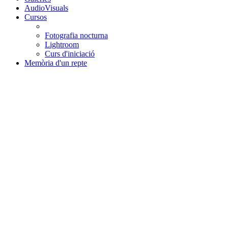
AudioVisuals
Cursos
Fotografia nocturna
Lightroom
Curs d'iniciació
Memòria d'un repte