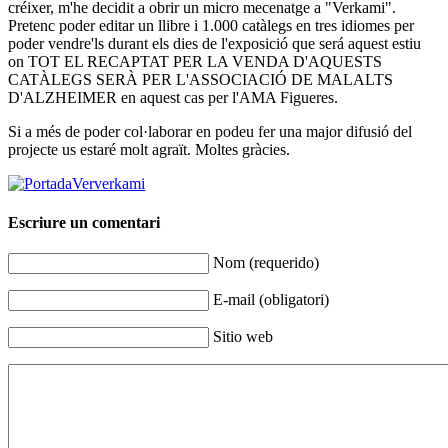
créixer, m'he decidit a obrir un micro mecenatge a "Verkami".
Pretenc poder editar un llibre i 1.000 catàlegs en tres idiomes per
poder vendre'ls durant els dies de l'exposició que será aquest estiu
on TOT EL RECAPTAT PER LA VENDA D'AQUESTS
CATÀLEGS SERÀ PER L'ASSOCIACIÓ DE MALALTS
D'ALZHEIMER en aquest cas per l'AMA Figueres.
Si a més de poder col·laborar en podeu fer una major difusió del
projecte us estaré molt agraït. Moltes gràcies
.
verkami
Escriure un comentari
Nom (requerido)
E-mail (obligatori)
Sitio web