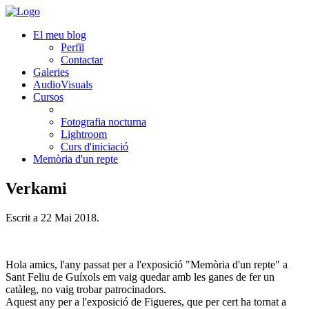
El meu blog
Perfil
Contactar
Galeries
AudioVisuals
Cursos
Fotografia nocturna
Lightroom
Curs d'iniciació
Memòria d'un repte
Verkami
Escrit a
22 Mai 2018
.
Hola amics, l'any passat per a l'exposició "Memòria d'un repte" a
Sant Feliu de Guíxols em vaig quedar amb les ganes de fer un
catàleg, no vaig trobar patrocinadors.
Aquest any per a l'exposició de Figueres, que per cert ha tornat a